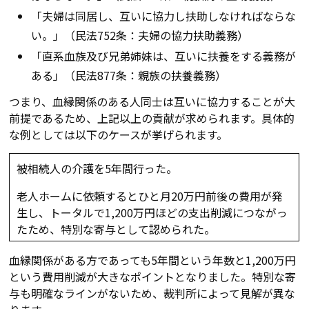
「夫婦は同居し、互いに協力し扶助しなければならな
い。」（民法752条：夫婦の協力扶助義務）
「直系血族及び兄弟姉妹は、互いに扶養をする義務が
ある」（民法877条：親族の扶養義務）
つまり、血縁関係のある人同士は互いに協力することが大
前提であるため、上記以上の貢献が求められます。具体的
な例としては以下のケースが挙げられます。
被相続人の介護を5年間行った。
老人ホームに依頼すると
ひと
月20万円前後の費用が発
生し、トータルで1,200万円ほど
の
支出削減につながっ
たため、特別な寄与として認められた。
血縁関係がある方であっても5年間という年数と1,200万円
という費用削減が大きなポイントとなりました。特別な寄
与も明確なラインがないため、裁判所によって見解が異な