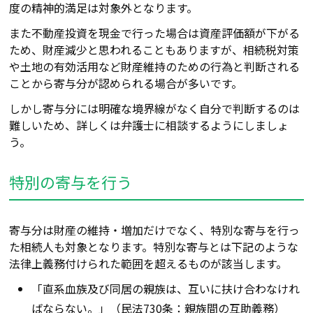
度の精神的満足は対象外となります。
また不動産投資を現金で行った場合は資産評価額が下がる
ため、財産減少と思われ
ることもありま
すが、相続税対策
や土地の有効活用など財産維持のための行為と判断される
ことから寄与分が認められる場合が多いです。
しかし寄与分には明確な境界線がな
く自分で判断するのは
難しいため
、詳しくは弁護士に相談するようにしましょ
う。
特別の寄与を行う
寄与分は財産の維持・増加だけでなく、特別な寄与を行っ
た相続人も対象となります。特別な寄与とは下記のような
法律上義務付けられた範囲を超える
もの
が該当します。
「直系血族及び同居の親族は、互いに扶け合わなけれ
ばならない。」（民法730条：親族間の互助義務）