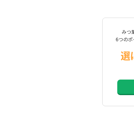
みつ
6つの
選